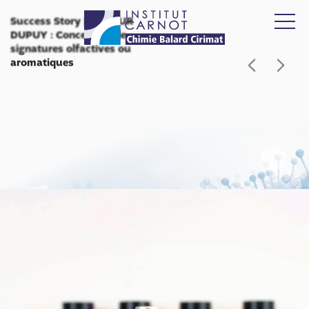
Success Story
|
ARTHUR
DUPUY : Conception de
signatures olfactives ou
aromatiques