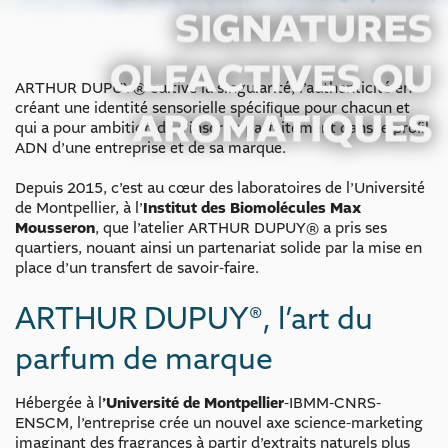
SIGNATURES
OLFACTIVES OU
ARTHUR DUPUY® cultive la singularité, l’authenticité en
créant une identité sensorielle spéciﬁque pour chacun et
AROMATIQUES
qui a pour ambition de s’inscrire parfaitement dans le proﬁl
ADN d’une entreprise et de sa marque.
Depuis 2015, c’est au cœur des laboratoires de l’Université
de Montpellier, à l’
Institut des Biomolécules Max
Mousseron
, que l’atelier ARTHUR DUPUY® a pris ses
quartiers, nouant ainsi un partenariat solide par la mise en
place d’un transfert de savoir-faire.
ARTHUR DUPUY®, l’art du
parfum de marque
Hébergée à l
’Université de Montpellier
-IBMM-CNRS-
ENSCM, l’entreprise crée un nouvel axe science-marketing
imaginant des fragrances à partir d’extraits naturels plus